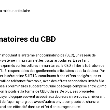
mmatoires du CBD
en modulant le système endocannabinoïde (SEC), un réseau de
ystème immunitaire et les tissus articulaires. En se liant
primés sur les cellules immunitaires, le CBD inhibe la libération de
’IL‑6, responsables des gonflements articulaires et de la douleur. Par
) et la sérotonine 5‑HT1A, contribuant à des effets analgésiques et
fil de tolérance favorable, avec des effets secondaires limités à la
ssais préliminaires suggèrent qu’une posologie comprise entre 20 mg
n le poids et la forme de CBD utilisée. De plus, ses propriétés
s psychologique souvent associé aux douleurs chroniques, améliorant
ragit de façon synergique avec d’autres phytocomposés du chanvre,
nsi son efficacité dans un effet d’entourage naturel.