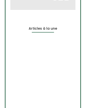
Articles à la une
Le CBD peut-il aider à…
3 octobre 2024
CBD et Burn-out : un…