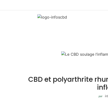
CBD et polyarthrite rhu
in
in
par