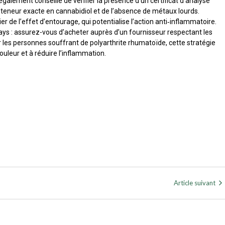
également conseillé de vérifier la présence d’un certificat d’analyse
la teneur exacte en cannabidiol et de l’absence de métaux lourds.
er de l’effet d’entourage, qui potentialise l’action anti‑inflammatoire.
 pays : assurez-vous d’acheter auprès d’un fournisseur respectant les
les personnes souffrant de polyarthrite rhumatoïde, cette stratégie
uleur et à réduire l’inflammation.
Article suivant