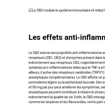
Les effets anti‑infla
Le CBD exerce ses propriétés anti‑inflammatoires 
récepteurs (CB1, CB2) et d’enzymes présent dans le s
indirectement aux récepteurs CB2, majoritairement ex
cytokines pro‑inflammatoires telles que le TNF‑α et l
ailleurs, il active des récepteurs vanilloïdes (TRPV1
anxiolytiques complémentaires. Le CBD affiche un pro
somnolence légère ou la sécheresse buccale. Des e
et 50 mg par jour peut améliorer les symptômes, selo
anxiolytiques peuvent contribuer à réduire le stres
indirectement la qualité de vie. Enfin, le CBD inte
comme les terpènes et les flavonoïdes, renforçant ai