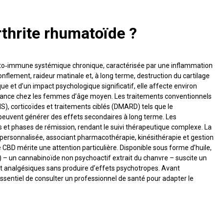
rthrite rhumatoïde ?
uto‑immune systémique chronique, caractérisée par une inflammation
onflement, raideur matinale et, à long terme, destruction du cartilage
 et d’un impact psychologique significatif, elle affecte environ
inance chez les femmes d’âge moyen. Les traitements conventionnels
), corticoïdes et traitements ciblés (DMARD) tels que le
 peuvent générer des effets secondaires à long terme. Les
et phases de rémission, rendant le suivi thérapeutique complexe. La
e personnalisée, associant pharmacothérapie, kinésithérapie et gestion
e CBD mérite une attention particulière. Disponible sous forme d’huile,
) – un cannabinoïde non psychoactif extrait du chanvre – suscite un
 et analgésiques sans produire d’effets psychotropes. Avant
ssentiel de consulter un professionnel de santé pour adapter le