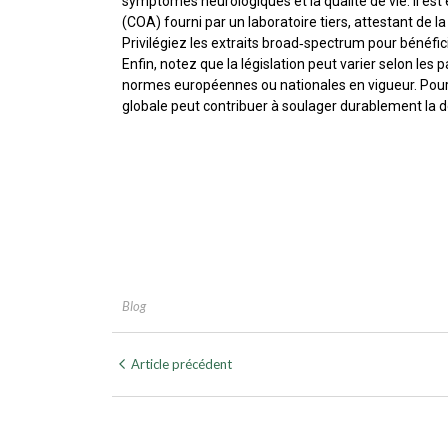
symptômes neurologiques et la qualité de vie. Il est 
(COA) fourni par un laboratoire tiers, attestant de 
Privilégiez les extraits broad‑spectrum pour bénéfici
Enfin, notez que la législation peut varier selon les
normes européennes ou nationales en vigueur. Pour 
globale peut contribuer à soulager durablement la do
Blog
Article précédent