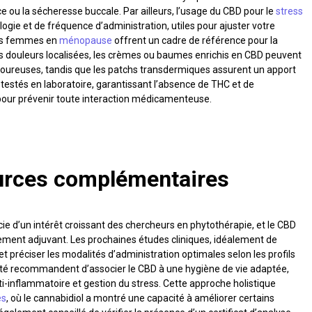
ou la sécheresse buccale. Par ailleurs, l’usage du CBD pour le
stress
ogie et de fréquence d’administration, utiles pour ajuster votre
les femmes en
ménopause
offrent un cadre de référence pour la
r les douleurs localisées, les crèmes ou baumes enrichis en CBD peuvent
uloureuses, tandis que les patchs transdermiques assurent un apport
ts testés en laboratoire, garantissant l’absence de THC et de
pour prévenir toute interaction médicamenteuse.
ources complémentaires
icie d’un intérêt croissant des chercheurs en phytothérapie, et le CBD
ement adjuvant. Les prochaines études cliniques, idéalement de
 et préciser les modalités d’administration optimales selon les profils
anté recommandent d’associer le CBD à une hygiène de vie adaptée,
i-inflammatoire et gestion du stress. Cette approche holistique
es
, où le cannabidiol a montré une capacité à améliorer certains